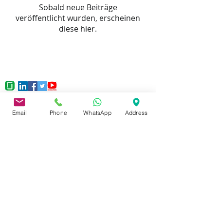
Sobald neue Beiträge
veröffentlicht wurden, erscheinen
diese hier.
© 2020 Sentio Technologies Private Limited., Pune, Indien
Email
Phone
WhatsApp
Address
Haftungsausschluss:
Alle auf dieser Website verwendeten
Logos sind eingetragene Warenzeichen der jeweiligen Firmen
und werden von ihnen verwendet die Logos Sentio
Technologies Pvt Ltd beabsichtigt nicht, eine direkte
Geschäftsbeziehung mit diesen Unternehmen zu behaupten
oder anzudeuten, es sei denn, dies wird ausdrücklich
angegeben.
Lesen Sie unsere Datenschutzrichtlinie