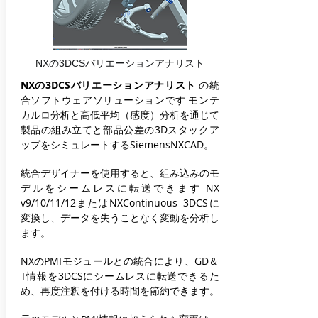
NXの3DCSバリエーションアナリスト
NXの3DCSバリエーションアナリスト
の統
合ソフトウェアソリューションです
モンテ
カルロ分析と高低平均（感度）分析を通じて
製品の組み立てと部品公差の3Dスタックア
ップをシミュレートするSiemensNXCAD。
統合デザイナーを使用すると、組み込みのモ
デルをシームレスに転送できます
NX
v9/10/11/12またはNXContinuous
3DCSに
変換し、データを失うことなく変動を分析し
ます。
NXのPMIモジュールとの統合により、GD＆
T情報を3DCSにシームレスに転送できるた
め、再度注釈を付ける時間を節約できます。