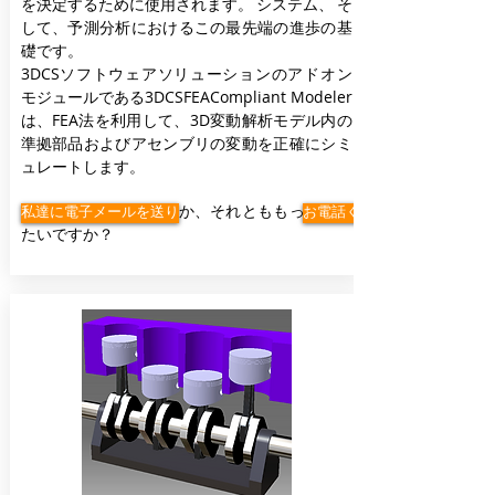
を決定するために使用されます。
システム、
そ
して、予測分析におけるこの最先端の進歩の基
礎です。
3DCSソフトウェアソリューションのアドオン
モジュールである3DCSFEACompliant Modeler
は、FEA法を利用して、3D変動解析モデル内の
準拠部品およびアセンブリの変動を正確にシミ
ュレートします。
デモに興味がありますか、それとももっと知り
私達に電子メールを送り
お電話ください
たいですか？