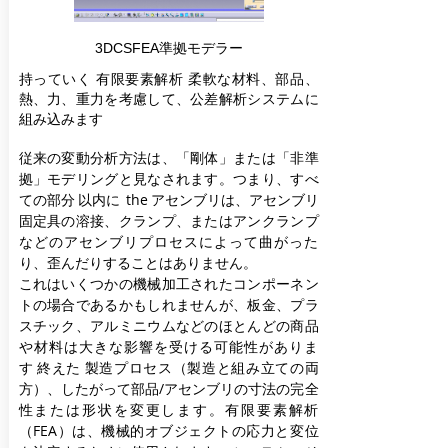
3DCSFEA準拠モデラー
持っていく
有限要素解析
柔軟な材料、部品、
熱、力、重力を考慮して、公差解析システムに
組み込みます
従来の変動分析方法は、「剛体」または「非準
拠」モデリングと見なされます。つまり、すべ
ての部分
以内に
the
アセンブリは、アセンブリ
固定具の溶接、クランプ、またはアンクランプ
などのアセンブリプロセスによって曲がった
り、歪んだりすることはありません。
これはいくつかの機械加工されたコンポーネン
トの場合であるかもしれませんが、板金、プラ
スチック、アルミニウムなどのほとんどの商品
や材料は大きな影響を受ける可能性がありま
す
終えた
製造プロセス（製造と組み立ての両
方）、したがって部品/アセンブリの寸法の完全
性または形状を変更します。有限要素解析
（FEA）は、機械的オブジェクトの応力と変位