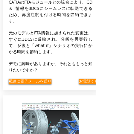
CATIAのFTAモジュールとの統合により、GD
＆T情報を3DCSにシームレスに転送できる
ため、再度注釈を付ける時間を節約できま
す。
元のモデルとFTA情報に加えられた変更は、
すぐに3DCSに反映され、分析を再実行し
て、反復と「what-if」シナリオの実行にか
かる時間を節約します。
デモに興味がありますか、それとももっと知
りたいですか？
私達に電子メールを送り
お電話ください