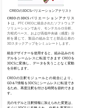
CREOの3DCSバリエーションアナリスト
CREOの3DCSバリエーションアナリス
ト
は、PTC CREOに統合されたソフトウェア
ソリューションであり、モンテカルロ分析、
方程式ベース、および高低中央値（感度）分
析を通じて、製品の組み立てと部品公差の
3Dスタックアップをシミュレートします。
統合デザイナーを使用すると、組み込みのモ
デルをシームレスに転送できます
CREOを
3DCSに変換し、データを失うことなく変動
を分析します。
CREOの注釈モジュールとの統合により、
GD＆T情報を3DCSにシームレスに転送でき
るため、再度注釈を付ける時間を節約できま
す。
元のモデルと注釈情報に加えられた変更は、
すぐに3DCSに反映され、分析を再実行し