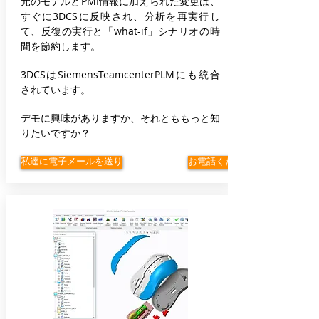
元のモデルとPMI情報に加えられた変更は、
すぐに3DCSに反映され、分析を再実行し
て、反復の実行と「what-if」シナリオの時
間を節約します。
3DCSはSiemensTeamcenterPLMにも統合
されています。
デモに興味がありますか、それとももっと知
りたいですか？
私達に電子メールを送り
お電話ください