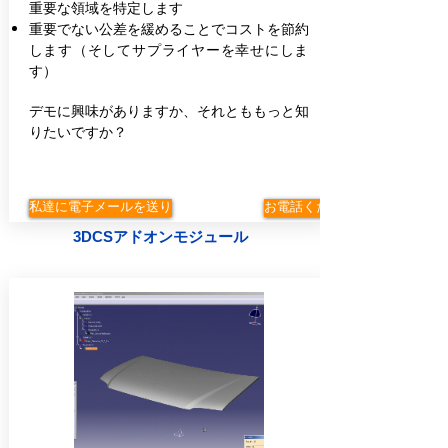
重要な領域を特定します
重要でない公差を緩めることでコストを節約
します（そしてサプライヤーを幸せにしま
す）
デモに興味がありますか、それとももっと知
りたいですか？
私達に電子メールを送り
お電話ください
3DCSアドオンモジュール