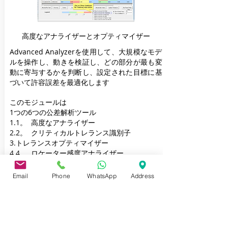
高度なアナライザーとオプティマイザー
Advanced Analyzerを使用して、大規模なモデ
ルを操作し、動きを検証し、どの部分が最も変
動に寄与するかを判断し、設定された目標に基
づいて許容誤差を最適化します
このモジュールは
1つの6つの公差解析ツール
1.1。
高度なアナライザー
2.2。
クリティカルトレランス識別子
3.トレランスオプティマイザー
4.4。
ロケーター感度アナライザー
5.5。
シミュレーションベースの感度
6.シーケンスオプティマイザー
Email
Phone
WhatsApp
Address
AAOを使用すると、次のことができます。
大型モデル
多くの測定値または公差で
どの部分
アセンブリで最も変動を引き起こして
いますか？