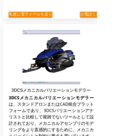
私達に電子メールを送り
お電話ください
3DCSメカニカルバリエーションモデラー
3DCSメカニカルバリエーションモデラー
は、スタンドアロンまたはCAD統合プラット
フォームであり、3DCSバリエーションアナ
リストと比較して複雑でないツールとして設
計されており、メカニカルアセンブリのモデ
リングをより直感的にするために、メカニカ
ルジョイントと制約に重点を置いています。