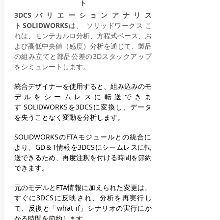
ト
3DCSバリエーションアナリス
ト
SOLIDWORKS
は、
ソリッドワークス
こ
れは、モンテカルロ分析、方程式ベース、お
よび高低中央値（感度）分析を通じて、製品
の組み立てと部品公差の3Dスタックアップ
をシミュレートします。
統合デザイナーを使用すると、組み込みのモ
デルをシームレスに転送できま
す
SOLIDWORKSを3DCSに変換し、データ
を失うことなく変動を分析します。
SOLIDWORKSのFTAモジュールとの統合に
より、GD＆T情報を3DCSにシームレスに転
送できるため、再度注釈を付ける時間を節約
できます。
元のモデルとFTA情報に加えられた変更は、
すぐに3DCSに反映され、分析を再実行し
て、反復と「what-if」シナリオの実行にか
かる時間を節約します。