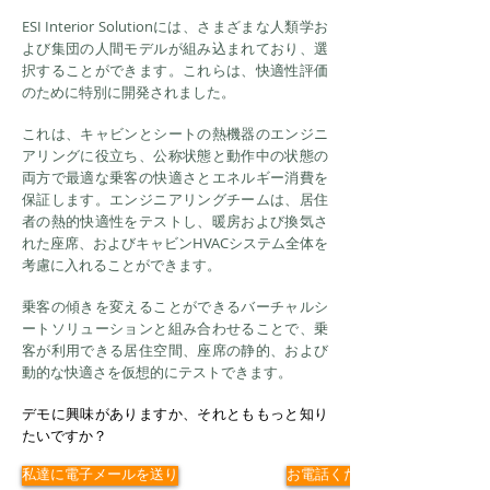
ESI Interior Solutionには、さまざまな人類学お
よび集団の人間モデルが組み込まれており、選
択することができます。これらは、快適性評価
のために特別に開発されました。
これは、キャビンとシートの熱機器のエンジニ
アリングに役立ち、公称状態と動作中の状態の
両方で最適な乗客の快適さとエネルギー消費を
保証します。エンジニアリングチームは、居住
者の熱的快適性をテストし、暖房および換気さ
れた座席、およびキャビンHVACシステム全体を
考慮に入れることができます。
乗客の傾きを変えることができるバーチャルシ
ートソリューションと組み合わせることで、乗
客が利用できる居住空間、座席の静的、および
動的な快適さを仮想的にテストできます。
デモに興味がありますか、それとももっと知り
たいですか？
私達に電子メールを送り
お電話ください