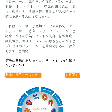
ブローホール、気孔率、介在物、ピンホール、
収縮、ホットスポット、空気の閉じ込め、変
形、残留応力、微細構造、背圧などの欠陥を正
確に予測するのに役立ちます。
これは、ユーザーが充填プロセス全体で、ゲー
ト、ライザー、悪寒、スリーブ、フィーダーと
絶縁、ダイの予熱、ピストン制御、傾斜角度、
細孔速度、ガス圧、シェルの厚さなどのダイと
プロセスのパラメーターを最適化するのに役立
ちます。と固化。
デモに興味がありますか、それとももっと知り
たいですか？
私達に電子メールを送り
お電話ください