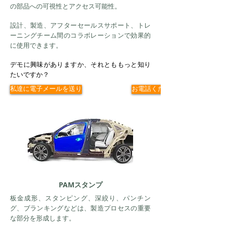
の部品への可視性とアクセス可能性。
設計、製造、アフターセールスサポート、トレ
ーニングチーム間のコラボレーションで効果的
に使用できます。
デモに興味がありますか、それとももっと知り
たいですか？
私達に電子メールを送り
お電話ください
PAMスタンプ
板金成形、スタンピング、深絞り、パンチン
グ、ブランキングなどは、製造プロセスの重要
な部分を形成します。