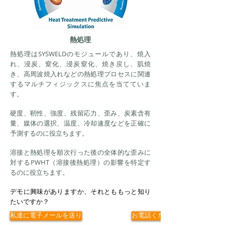
熱処理
熱処理はSYSWELDのモジュールであり、焼入
れ、浸炭、窒化、浸炭窒化、焼き戻し、肌焼
き、高周波焼入れなどの熱処理プロセスに関連
するマルチフィジックスに焦点を当てていま
す。
硬度、靭性、強度、残留応力、歪み、炭素含有
量、媒体の選択、温度、冷却速度などを正確に
予測するのに役立ちます。
溶接と熱処理を順次行った後の全体的な歪みに
対するPWHT（溶接後熱処理）の影響を特定す
るのに役立ちます。
デモに興味がありますか、それとももっと知り
たいですか？
私達に電子メールを送り
お電話ください