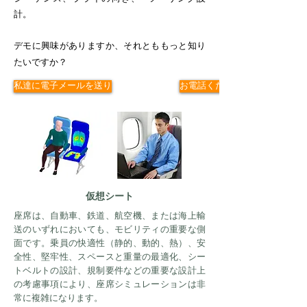
計。
デモに興味がありますか、それとももっと知り
たいですか？
私達に電子メールを送り
お電話ください
仮想シート
座席は、自動車、鉄道、航空機、または海上輸
送のいずれにおいても、モビリティの重要な側
面です。乗員の快適性（静的、動的、熱）、安
全性、堅牢性、スペースと重量の最適化、シー
トベルトの設計、規制要件などの重要な設計上
の考慮事項により、座席シミュレーションは非
常に複雑になります。