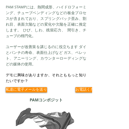
PAM STAMPには、熱間成形、ハイドロフォーミ
ング、チューブベンディングなどの板金プロセ
スが含まれており、スプリングバック歪み、割
れ目、表面欠陥などの変化や欠陥を正確に推定
します。
ひび、しわ、残留応力、
間引き、チ
ューブの楕円化。
ユーザーが改善策を講じるのに役立ちます
ダイ
とパンチの寿命、表面仕上げなど
ガス、ペレッ
ト、アニーリング、カウンターローディングな
どの媒体の使用。
デモに興味がありますか、それとももっと知り
たいですか？
私達に電子メールを送り
お電話ください
PAMコンポジット