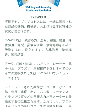
SYSWELD
溶接アセンブリプロセスには、一緒に溶接され
た部品の熱的、機械的、および冶金学的特性の
変化が含まれます。
SYSWELDは、残留応力、歪み、塑性、硬度、降
伏強度、亀裂、炭素含有量、疲労寿命を正確に
予測するのに役立ちます。入札強度、微細構
造、溶接品質。
アーク（TIG / MIG）、スポット、レーザー、電
子バム、プラズマ、摩擦攪拌を含むすべてのタ
イプの溶接プロセスは、SYSWELDでシミュレー
トできます。
シミュレートされた結果は、ユーザーがソース
熱、角度、速度、出力、パス数、シーケンス、
クランプ位置などの溶接入力パラメーターを最
適化するのに役立ちます。これにより、プロト
タイピングの長いプロセスの苦痛を軽減し、最