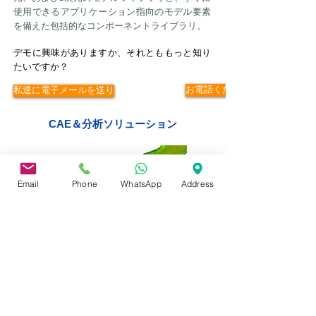
使用できるアプリケーション指向のモデル要素
を備えた包括的なコンポーネントライブラリ。
デモに興味がありますか、それとももっと知り
たいですか？
お電話ください
私達に電子メールを送り
CAE＆分析ソリューション
Email
Phone
WhatsApp
Address
VA ONE-VIBRO ACOUSTIC
ESI VA Oneは、振動音響の分析と設計のための
単一の環境です。これにより、エンジニアは設
計サイクルの早い段階で正確な予測騒音および
振動設計評価を実行して、製品の性能目標を達