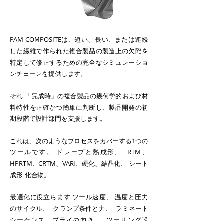
PAM COMPOSITEは、短い、長い、または連続
した繊維で作られた複合製品の製造上の欠陥を
特定して修正するための完全なシミュレーショ
ンチェーンを提供します。
それ
「完成時」の複合製品の幾何学的および材
料特性を正確かつ簡単に判断し、製品開発の初
期段階で設計部門を支援します。
これは、次のようなプロセスをカバーする1つの
ツールです。
ドレープと熱成形、
RTM、
HPRTM、CRTM、VARI、硬化、結晶化、
シート
成形
化合物。
最適化に役立ちます
ツール速度、
温度と圧力
のサイクル、
クランプ条件と力、
ラミネート
シーケンス、プライの向き、
ツーリング設