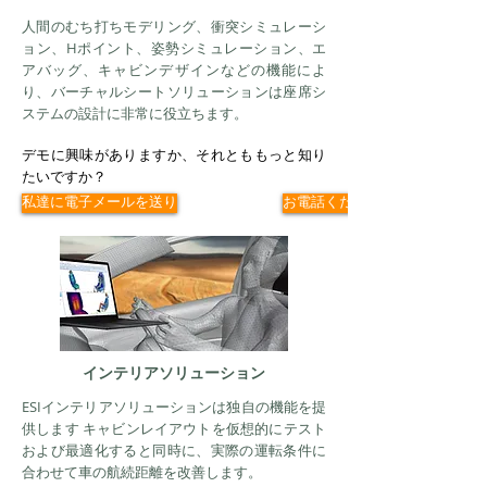
人間のむち打ちモデリング、衝突シミュレーシ
ョン、Hポイント、姿勢シミュレーション、エ
アバッグ、キャビンデザインなどの機能によ
り、バーチャルシートソリューションは座席シ
ステムの設計に非常に役立ちます。
デモに興味がありますか、それとももっと知り
たいですか？
私達に電子メールを送り
お電話ください
インテリアソリューション
ESIインテリアソリューションは独自の機能を提
供します
キャビンレイアウトを仮想的にテスト
および最適化すると同時に、実際の運転条件に
合わせて車の航続距離を改善します。